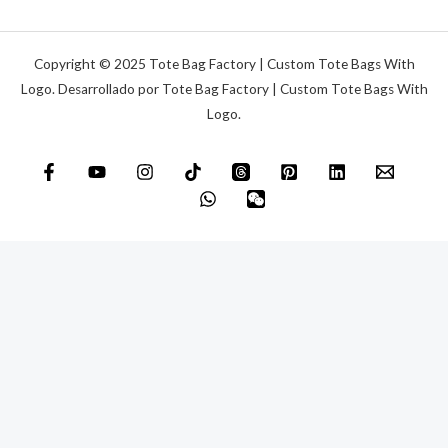
i
e
c
n
o
s
Copyright © 2025 Tote Bag Factory | Custom Tote Bags With
*
a
Logo. Desarrollado por Tote Bag Factory | Custom Tote Bags With
Logo.
j
e
*