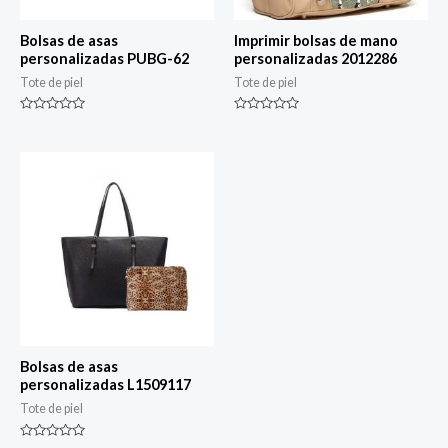
Bolsas de asas
Imprimir bolsas de mano
personalizadas PUBG-62
personalizadas 2012286
Tote de piel
Tote de piel
Rated
Rated
0
0
de
de
5
5
Bolsas de asas
personalizadas L1509117
Tote de piel
Rated