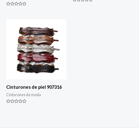
Rated
0
Rated
de
0
5
de
5
Cinturones de piel 907316
Cinturones de moda
Rated
0
de
5