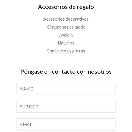
Accesorios de regalo
Accesorios decorativos
Cinturones de moda
Jwelery
Llaveros
Sombreros y gorras
Póngase en contacto con nosotros
N
o
m
T
b
e
r
x
C
e
t
o