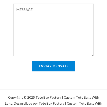
*
o
r
C
d
r
o
e
e
m
u
o
e
n
e
n
a
l
t
l
e
a
í
c
r
n
t
i
e
r
o
ENVIAR MENSAJE
a
ó
o
n
m
i
e
c
n
o
s
Copyright © 2025 Tote Bag Factory | Custom Tote Bags With
*
a
Logo. Desarrollado por Tote Bag Factory | Custom Tote Bags With