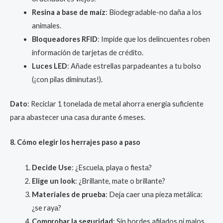
Resina a base de maíz
: Biodegradable-no daña a los
animales.
Bloqueadores RFID
: Impide que los delincuentes roben
información de tarjetas de crédito.
Luces LED
: Añade estrellas parpadeantes a tu bolso
(¡con pilas diminutas!).
Dato
: Reciclar 1 tonelada de metal ahorra energía suficiente
para abastecer una casa durante 6 meses.
8. Cómo elegir los herrajes paso a paso
Decide Use
: ¿Escuela, playa o fiesta?
Elige un look
: ¿Brillante, mate o brillante?
Materiales de prueba
: Deja caer una pieza metálica:
¿se raya?
Comprobar la seguridad
: Sin bordes afilados ni malos