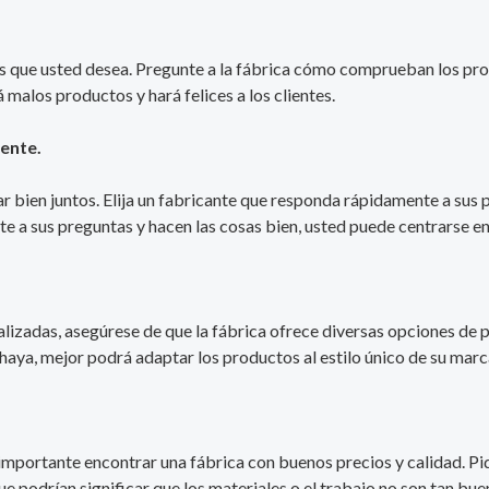
los que usted desea. Pregunte a la fábrica cómo comprueban los pro
á malos productos y hará felices a los clientes.
iente.
 bien juntos. Elija un fabricante que responda rápidamente a sus p
a sus preguntas y hacen las cosas bien, usted puede centrarse en
lizadas, asegúrese de que la fábrica ofrece diversas opciones de p
aya, mejor podrá adaptar los productos al estilo único de su marc
es importante encontrar una fábrica con buenos precios y calidad. P
e podrían significar que los materiales o el trabajo no son tan bue