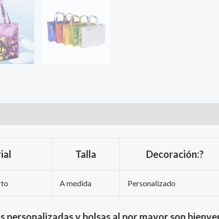
ial
Talla
Decoración:?
rto
A medida
Personalizado
s personalizadas y bolsas al por mayor son bienve