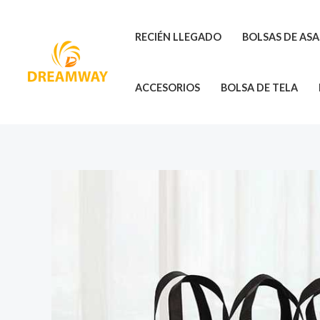
Ir
al
RECIÉN LLEGADO
BOLSAS DE AS
contenido
ACCESORIOS
BOLSA DE TELA