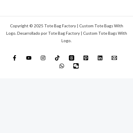
m
i
e
c
n
o
s
Copyright © 2025 Tote Bag Factory | Custom Tote Bags With
*
a
Logo. Desarrollado por Tote Bag Factory | Custom Tote Bags With
Logo.
j
e
*