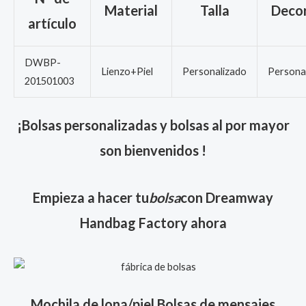
Material
Talla
Decor
artículo
DWBP-
Lienzo+Piel
Personalizado
Persona
201501003
¡Bolsas personalizadas y bolsas al por mayor
son bienvenidos !
Empieza a hacer tu
bolsa
con Dreamway
Handbag Factory ahora
Mochila de lona/piel Bolsas de mensajes